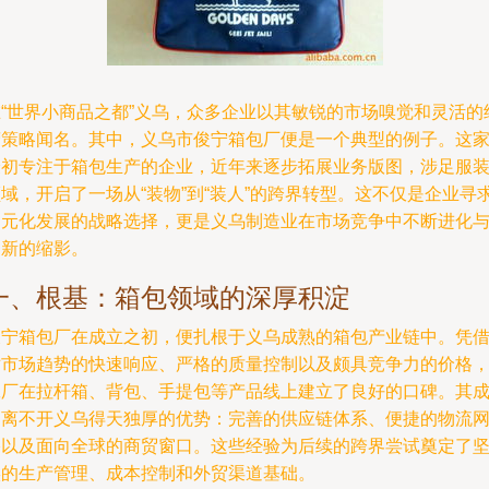
在“世界小商品之都”义乌，众多企业以其敏锐的市场嗅觉和灵活的
营策略闻名。其中，义乌市俊宁箱包厂便是一个典型的例子。这
最初专注于箱包生产的企业，近年来逐步拓展业务版图，涉足服
域，开启了一场从“装物”到“装人”的跨界转型。这不仅是企业寻
多元化发展的战略选择，更是义乌制造业在市场竞争中不断进化
创新的缩影。
一、根基：箱包领域的深厚积淀
俊宁箱包厂在成立之初，便扎根于义乌成熟的箱包产业链中。凭
对市场趋势的快速响应、严格的质量控制以及颇具竞争力的价格
工厂在拉杆箱、背包、手提包等产品线上建立了良好的口碑。其
功离不开义乌得天独厚的优势：完善的供应链体系、便捷的物流
络以及面向全球的商贸窗口。这些经验为后续的跨界尝试奠定了
实的生产管理、成本控制和外贸渠道基础。