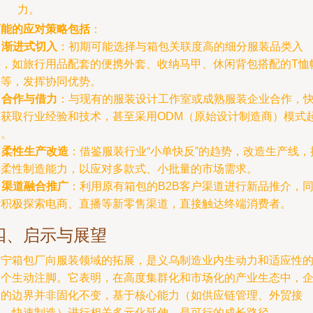
力。
可能的应对策略包括
：
.
渐进式切入
：初期可能选择与箱包关联度高的细分服装品类入
手，如旅行用品配套的便携外套、收纳马甲、休闲背包搭配的T恤
子等，发挥协同优势。
.
合作与借力
：与现有的服装设计工作室或成熟服装企业合作，
速获取行业经验和技术，甚至采用ODM（原始设计制造商）模式
步。
.
柔性生产改造
：借鉴服装行业“小单快反”的趋势，改造生产线，
升柔性制造能力，以应对多款式、小批量的市场需求。
.
渠道融合推广
：利用原有箱包的B2B客户渠道进行新品推介，
时积极探索电商、直播等新零售渠道，直接触达终端消费者。
四、启示与展望
俊宁箱包厂向服装领域的拓展，是义乌制造业内生动力和适应性
一个生动注脚。它表明，在高度集群化和市场化的产业生态中，
业的边界并非固化不变，基于核心能力（如供应链管理、外贸接
单、快速制造）进行相关多元化延伸，是可行的成长路径。