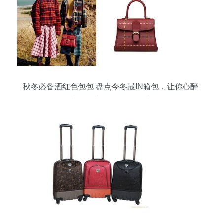
秋冬必备酒红色包包 盘点今冬最IN箱包，让你心醉
钱包失血（上篇 化妆品灵感篇）