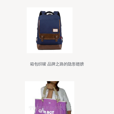
箱包织唛 品牌之路的隐形翅膀