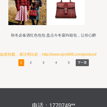
秋冬必备酒红色包包 盘点今冬最IN箱包，让你心醉
钱包失血（上篇 化妆品灵感篇）
如若转载，请注明出处：http://www.sjnz666.com/product/
2
3
4
5
1
下一页
电话：1770749**