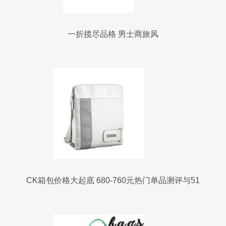
一折揽尽品格 男士商旅风
\u201cSWEPTWOLVES”，3-5折首上线
CK箱包价格大起底 680-760元热门单品测评与51
比购返利网比价攻略