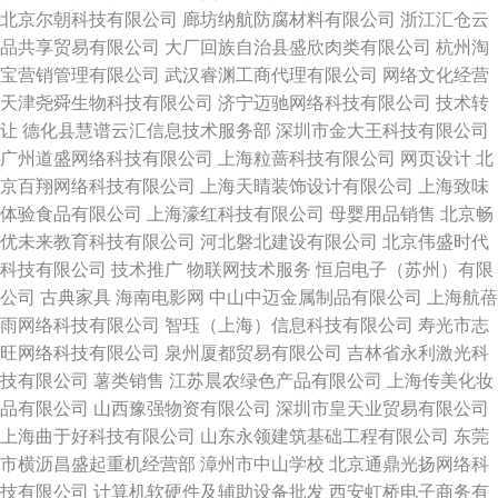
北京尔朝科技有限公司
廊坊纳航防腐材料有限公司
浙江汇仓云
品共享贸易有限公司
大厂回族自治县盛欣肉类有限公司
杭州淘
宝营销管理有限公司
武汉睿渊工商代理有限公司
网络文化经营
天津尧舜生物科技有限公司
济宁迈驰网络科技有限公司
技术转
让
德化县慧谱云汇信息技术服务部
深圳市金大王科技有限公司
广州道盛网络科技有限公司
上海粒蔷科技有限公司
网页设计
北
京百翔网络科技有限公司
上海天晴装饰设计有限公司
上海致味
体验食品有限公司
上海濠红科技有限公司
母婴用品销售
北京畅
优未来教育科技有限公司
河北磐北建设有限公司
北京伟盛时代
科技有限公司
技术推广
物联网技术服务
恒启电子（苏州）有限
公司
古典家具
海南电影网
中山中迈金属制品有限公司
上海航蓓
雨网络科技有限公司
智珏（上海）信息科技有限公司
寿光市志
旺网络科技有限公司
泉州厦都贸易有限公司
吉林省永利激光科
技有限公司
薯类销售
江苏晨农绿色产品有限公司
上海传美化妆
品有限公司
山西豫强物资有限公司
深圳市皇天业贸易有限公司
上海曲于好科技有限公司
山东永领建筑基础工程有限公司
东莞
市横沥昌盛起重机经营部
漳州市中山学校
北京通鼎光扬网络科
技有限公司
计算机软硬件及辅助设备批发
西安虹桥电子商务有