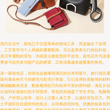
在现代生活中，箱包已不仅是简单的收纳工具，而是融合了实用
性、工艺美学与个人风格的重要配饰。无论是商务出行的拉杆箱
还是日常通勤的背包，亦或是点缀造型的手提包，箱包店作为连
消费者与这些多功能产品的桥梁，正扮演着越来越重要的角色。
走进一家箱包店，你首先会被琳琅满目的分类所吸引。旅行箱区
常陈列着各种尺寸的硬壳与软壳行李箱，它们采用轻质耐用的材
如聚碳酸酯或尼龙，配备顺滑的万向轮和可靠的密码锁，满足从
途出游到长途旅行的不同需求。背包区则涵盖了学生书包、电脑
务包、户外登山包等，设计上注重人体工学，以减轻背负压力。
女士手袋区往往是时尚的焦点，从经典的托特包、优雅的链条包