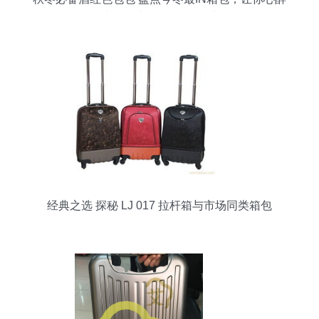
钱包失血（上篇 化妆品灵感篇）
经典之选 探秘 LJ 017 拉杆箱与市场同类箱包