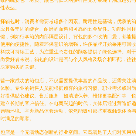
精致的晚宴包，材质、颜色与款式的多样性充分展现了潮流趋势
个性表达。
选择箱包时，消费者需要考虑多个因素。耐用性是基础，优质的
包应具备坚固的缝合、耐磨的面料和可靠的五金配件。功能性同
关键，例如行李箱的内部隔层设计、背包的多个收纳口袋，都能
升使用的便捷性。随着环保意识的增强，许多品牌开始采用可回
材料或可持续工艺，为注重生态责任的顾客提供了绿色选择。对
时尚爱好者来说，箱包的设计是否与个人风格及场合相匹配，往
是决定购买的关键。
经营一家成功的箱包店，不仅需要提供丰富的产品线，还需关注
费体验。专业的销售人员能根据顾客的旅行习惯、职业需求或时
偏好提供贴心建议。售后服务，如清洁保养、维修更换配件等，
能建立长期的客户信任。在电商兴起的时代，实体店通过营造舒
的购物环境、举办新品体验活动，依然能吸引那些重视触觉体验
即时满足的顾客。
箱包店是一个充满动态创新的行业空间。它既满足了人们对实用